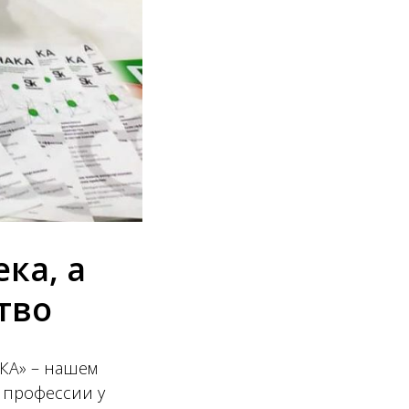
ка, а
тво
КА» – нашем
 профессии у