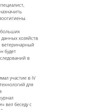
специалист,
назначить
зоогигиены.
небольших
е данных хозяйств
аш ветеринарный
н будет
сследований в
ал участие в IV
технологий для
а
журнал
ч вел беседу с