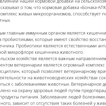
влиянии нашей кормовой добавки на сельскохоз
сказывал о том, что кормовая добавка «Бонака-АПК
 комплекс живых микроорганизмов, способствует
тных.
амым главным иммунным органом является кишечни
а пробиотиками, которые имеют свойство восста
чника. Пробиотики являются естественными ант
ной микрофлоре кишечника животного.
ельском хозяйстве является важным направление
ментом ветеринарии является огромный комплекс 
исциплин, который позволяет ветеринарному вра
деятельности на животноводческих хозяйствах со
ться с заболеваниями животных. Ветеринарное д
влено на охрану здоровья людей путем предотвра
 продукты питания. Заболевание людей болезнями
ного, зависит от отсутствия таких болезней у жив