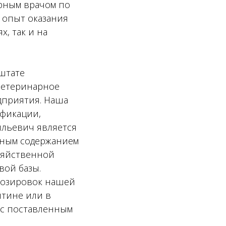
арным врачом по
т опыт оказания
, так и на
 штате
ветеринарное
дприятия. Наша
ификации,
ильевич является
енным содержанием
зяйственной
вой базы.
дозировок нашей
нтине или в
 с поставленным