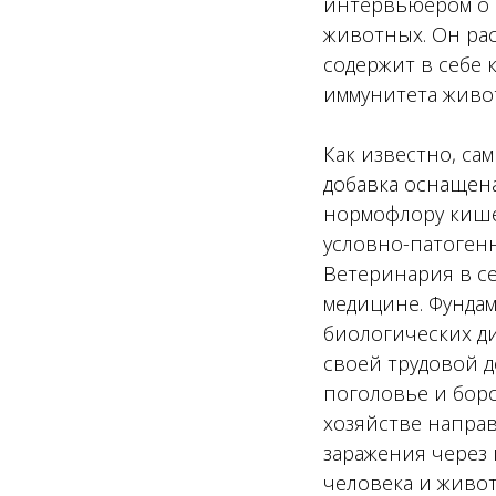
интервьюером о 
животных. Он рас
содержит в себе
иммунитета живо
Как известно, с
добавка оснащен
нормофлору кише
условно-патоген
Ветеринария в с
медицине. Фунда
биологических д
своей трудовой 
поголовье и боро
хозяйстве напра
заражения через
человека и живот