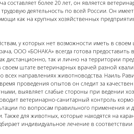
а составляет более 20 лет, он является ветерин
 трудовую деятельность по всей России. Он имее
мощи как на крупных хозяйственных предприятиях
твам, у которых нет возможности иметь в своем
рача, ООО «БОНАКА» всегда готова предоставить 
ак дистанционно, так и лично на территории пре
в своем штате ветеринарных врачей разной квал
о всех направлениях животноводства. Наиль Рав
 время проведения опытов он следит за качеств
отными, выявляет слабые стороны при ведении хо
роводит ветеринарно-санитарный контроль кормо
ьтации по вопросам правильного применения и 
. Также для животных, которые находятся на кара
одбирает индивидуальное лечение в соответствии