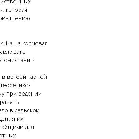
яйственных
», которая
 повышению
к. Наша кормовая
навливать
агонистами к
м в ветеринарной
теоретико-
чу при ведении
хранять
ело в сельском
щения их
, общими для
отных.