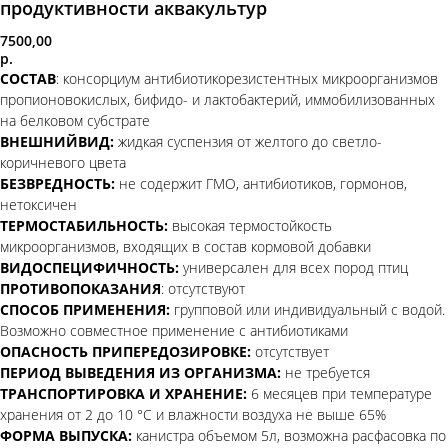
продуктивности аквакультур
7500,00
р.
СОСТАВ
: консорциум антибиотикорезистентных микроорганизмов
пропионовокислых, бифидо- и лактобактерий, иммобилизованных
на белковом субстрате
ВНЕШНИЙВИД:
жидкая суспензия от желтого до светло-
коричневого цвета
БЕЗВРЕДНОСТЬ:
не содержит ГМО, антибиотиков, гормонов,
нетоксичен
ТЕРМОСТАБИЛЬНОСТЬ:
высокая термостойкость
микроорганизмов, входящих в состав кормовой добавки
ВИДОСПЕЦИФИЧНОСТЬ:
универсален для всех пород птиц
ПРОТИВОПОКАЗАНИЯ
: отсутствуют
СПОСОБ ПРИМЕНЕНИЯ:
групповой или индивидуальный с водой.
Возможно совместное применение с антибиотиками
ОПАСНОСТЬ ПРИПЕРЕДОЗИРОВКЕ:
отсутствует
ПЕРИОД ВЫВЕДЕНИЯ ИЗ ОРГАНИЗМА:
не требуется
ТРАНСПОРТИРОВКА И ХРАНЕНИЕ:
6 месяцев при температуре
хранения от 2 до 10 °С и влажности воздуха не выше 65%
ФОРМА ВЫПУСКА:
канистра объемом 5л, возможна расфасовка по