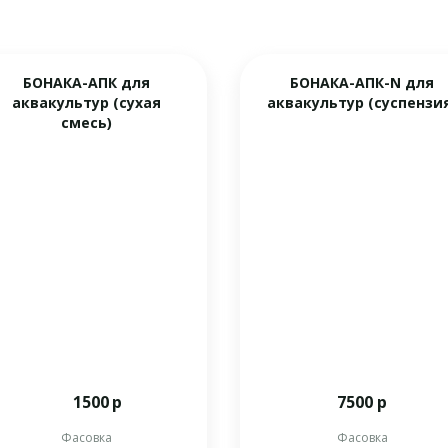
БОНАКА-АПК для
БОНАКА-АПК-N для
аквакультур (сухая
аквакультур (суспензи
смесь)
1500
р
7500 р
Фасовка
Фасовка