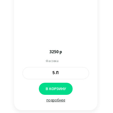
3250 р
Фасовка
5 Л
В корзине
В КОРЗИНУ
подробнее